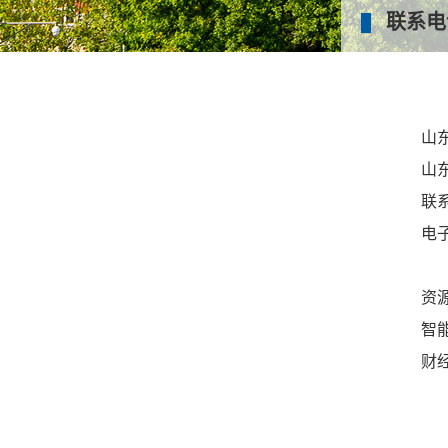
联系电
山
山
联
电
资
智
财